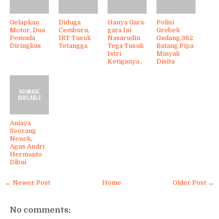
Gelapkan
Diduga
Hanya Gara-
Polisi
Motor, Dua
Cemburu,
gara Ini
Grebek
Pemuda
IRT Tusuk
Nasarudin
Gudang,362
Diringkus
Tetangga
Tega Tusuk
Batang Pipa
Istri
Minyak
Ketiganya..
Disita
Aniaya
Seorang
Nenek,
Agus Andri
Hermanto
Dibui
← Newer Post
Home
Older Post →
No comments: