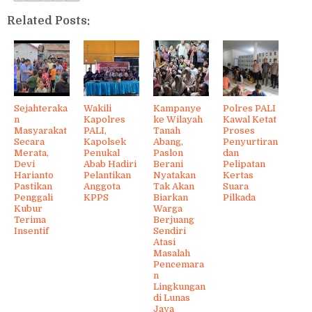
Related Posts:
Sejahteraka
Wakili
Kampanye
Polres PALI
n
Kapolres
ke Wilayah
Kawal Ketat
Masyarakat
PALI,
Tanah
Proses
Secara
Kapolsek
Abang,
Penyurtiran
Merata,
Penukal
Paslon
dan
Devi
Abab Hadiri
Berani
Pelipatan
Harianto
Pelantikan
Nyatakan
Kertas
Pastikan
Anggota
Tak Akan
Suara
Penggali
KPPS
Biarkan
Pilkada
Kubur
Warga
Terima
Berjuang
Insentif
Sendiri
Atasi
Masalah
Pencemara
n
Lingkungan
di Lunas
Jaya