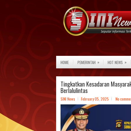
»
»
HOME
PEMERINTAH
HOT NEWS
Tingkatkan Kesadaran Masyaraka
Berlalulintas
SINI News
February 05, 2025
No comme