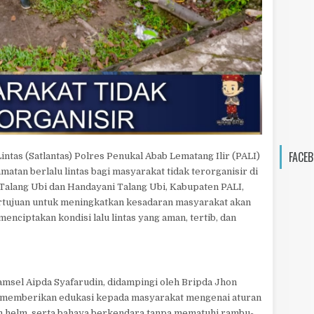
FACEB
tas (Satlantas) Polres Penukal Abab Lematang Ilir (PALI)
matan berlalu lintas bagi masyarakat tidak terorganisir di
5 Talang Ubi dan Handayani Talang Ubi, Kabupaten PALI,
bertujuan untuk meningkatkan kesadaran masyarakat akan
menciptakan kondisi lalu lintas yang aman, tertib, dan
Kamsel Aipda Syafarudin, didampingi oleh Bripda Jhon
g memberikan edukasi kepada masyarakat mengenai aturan
an helm, serta bahaya berkendara tanpa mematuhi rambu-