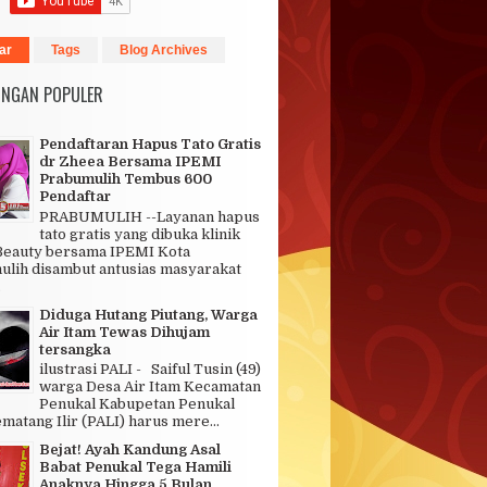
ar
Tags
Blog Archives
INGAN POPULER
Pendaftaran Hapus Tato Gratis
dr Zheea Bersama IPEMI
Prabumulih Tembus 600
Pendaftar
PRABUMULIH --Layanan hapus
tato gratis yang dibuka klinik
Beauty bersama IPEMI Kota
lih disambut antusias masyarakat
.
Diduga Hutang Piutang, Warga
Air Itam Tewas Dihujam
tersangka
ilustrasi PALI - Saiful Tusin (49)
warga Desa Air Itam Kecamatan
Penukal Kabupetan Penukal
matang Ilir (PALI) harus mere...
Bejat! Ayah Kandung Asal
Babat Penukal Tega Hamili
Anaknya Hingga 5 Bulan