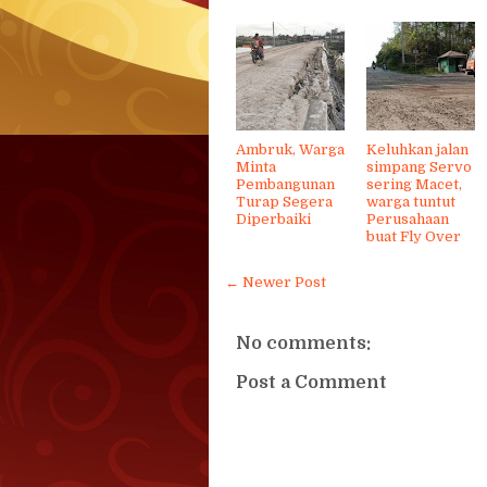
Ambruk, Warga
Keluhkan jalan
Minta
simpang Servo
Pembangunan
sering Macet,
Turap Segera
warga tuntut
Diperbaiki
Perusahaan
buat Fly Over
← Newer Post
No comments:
Post a Comment