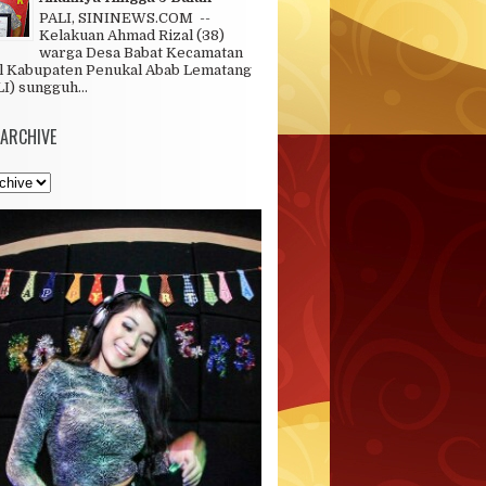
PALI, SININEWS.COM --
Kelakuan Ahmad Rizal (38)
warga Desa Babat Kecamatan
l Kabupaten Penukal Abab Lematang
LI) sungguh...
 ARCHIVE