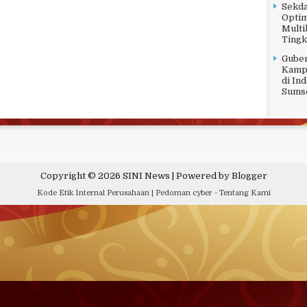
Sekda
Optim
Multi
Tingk
Gube
Kampu
di In
Sums
Copyright ©
2026
SINI News
| Powered by
Blogger
Kode Etik Internal Perusahaan
|
Pedoman cyber
-
Tentang Kami