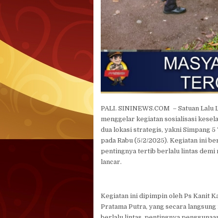
PALI. SININEWS.COM – Satuan Lalu Lin
menggelar kegiatan sosialisasi kesela
dua lokasi strategis, yakni Simpang 
pada Rabu (5/2/2025). Kegiatan ini 
pentingnya tertib berlalu lintas demi 
lancar.
Kegiatan ini dipimpin oleh Ps Kanit 
Pratama Putra, yang secara langsun
berlalu lintas, pentingnya pengguna