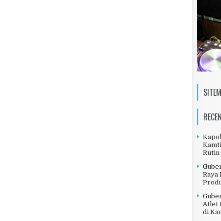
SITE
RECE
Kapol
Kamti
Rutin
Gube
Raya 
Produ
Gube
Atlet
di Ka