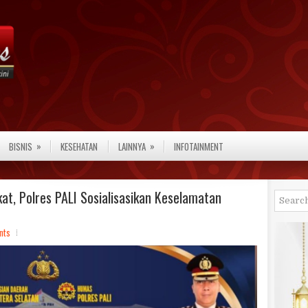
»
»
BISNIS
KESEHATAN
LAINNYA
INFOTAINMENT
t, Polres PALI Sosialisasikan Keselamatan
nts