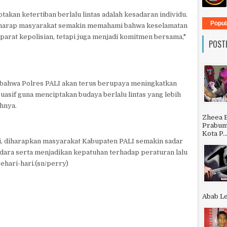
takan ketertiban berlalu lintas adalah kesadaran individu.
Popul
erharap masyarakat semakin memahami bahwa keselamatan
aparat kepolisian, tetapi juga menjadi komitmen bersama,"
POST
 bahwa Polres PALI akan terus berupaya meningkatkan
uasif guna menciptakan budaya berlalu lintas yang lebih
ahnya.
Zheea 
Prabumu
Kota P..
ni, diharapkan masyarakat Kabupaten PALI semakin sadar
ara serta menjadikan kepatuhan terhadap peraturan lalu
sehari-hari.(sn/perry)
Abab Le