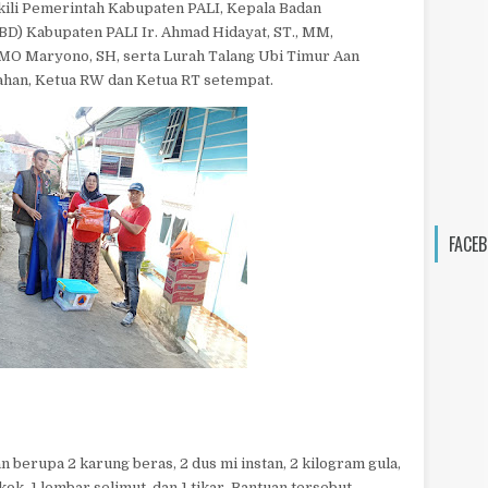
kili Pemerintah Kabupaten PALI, Kepala Badan
D) Kabupaten PALI Ir. Ahmad Hidayat, ST., MM,
TMO Maryono, SH, serta Lurah Talang Ubi Timur Aan
rahan, Ketua RW dan Ketua RT setempat.
FACEB
 berupa 2 karung beras, 2 dus mi instan, 2 kilogram gula,
ok, 1 lembar selimut, dan 1 tikar. Bantuan tersebut