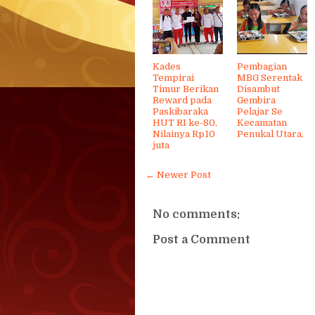
Kades
Pembagian
Tempirai
MBG Serentak
Timur Berikan
Disambut
Reward pada
Gembira
Paskibaraka
Pelajar Se
HUT RI ke-80,
Kecamatan
Nilainya Rp10
Penukal Utara.
juta
← Newer Post
No comments:
Post a Comment