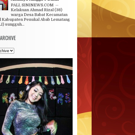
PALI, SININEWS.COM --
Kelakuan Ahmad Rizal (38)
warga Desa Babat Kecamatan
l Kabupaten Penukal Abab Lematang
LI) sungguh...
 ARCHIVE