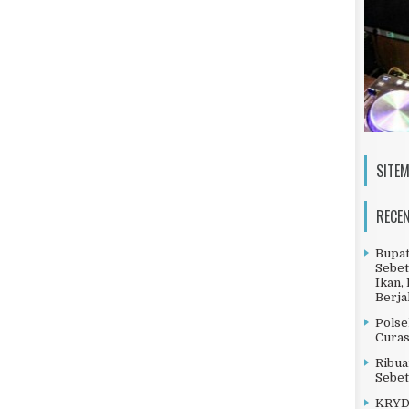
SITE
RECE
Bupat
Sebet
Ikan,
Berja
Polse
Curas
Ribua
Sebet
KRYD 