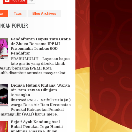
ar
Tags
Blog Archives
INGAN POPULER
Pendaftaran Hapus Tato Gratis
dr Zheea Bersama IPEMI
Prabumulih Tembus 600
Pendaftar
PRABUMULIH --Layanan hapus
tato gratis yang dibuka klinik
Beauty bersama IPEMI Kota
lih disambut antusias masyarakat
.
Diduga Hutang Piutang, Warga
Air Itam Tewas Dihujam
tersangka
ilustrasi PALI - Saiful Tusin (49)
warga Desa Air Itam Kecamatan
Penukal Kabupetan Penukal
matang Ilir (PALI) harus mere...
Bejat! Ayah Kandung Asal
Babat Penukal Tega Hamili
Anaknya Hingga 5 Bulan