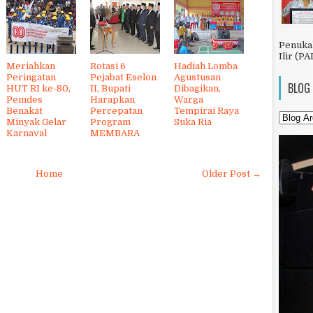
Penuka
Ilir (PA
Meriahkan
Rotasi 6
Hadiah Lomba
Peringatan
Pejabat Eselon
Agustusan
BLOG
HUT RI ke-80,
II, Bupati
Dibagikan,
Pemdes
Harapkan
Warga
Benakat
Percepatan
Tempirai Raya
Minyak Gelar
Program
Suka Ria
Karnaval
MEMBARA
Home
Older Post →