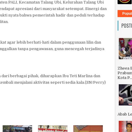
ten PALI, Kecamatan Talang Ubi, Kelurahan Talang Ubi
ndapat apresiasi dari masyarakat setempat. Sinergi dan
Popul
bukti nyata bahwa pemerintah hadir dan peduli terhadap
itan.
POST
t agar lebih berhati-hati dalam penggunaan lilin dan
tinggalkan tanpa pengawasan, guna mencegah terjadinya
Zheea 
Prabumu
dari berbagai pihak, diharapkan Ibu Teti Marlina dan
Kota P..
embali menjalani aktivitas seperti sedia kala.(SN/Perry)
Abab Le