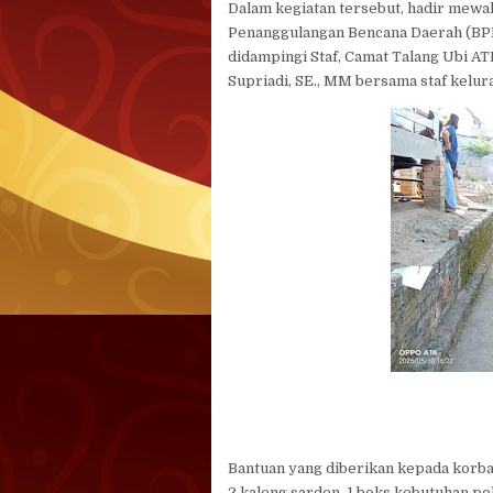
Dalam kegiatan tersebut, hadir mewa
Penanggulangan Bencana Daerah (BPB
didampingi Staf, Camat Talang Ubi A
Supriadi, SE., MM bersama staf kelu
Bantuan yang diberikan kepada korban
2 kaleng sarden, 1 boks kebutuhan pok