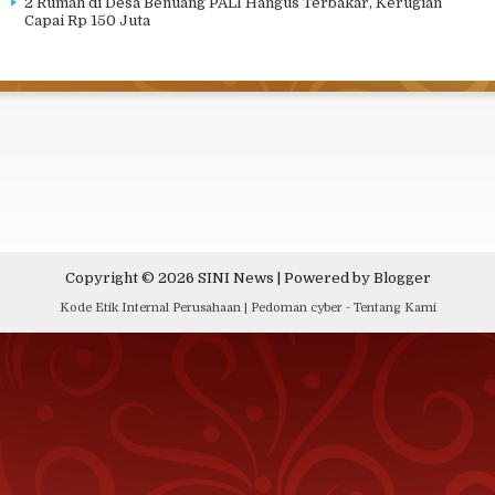
2 Rumah di Desa Benuang PALI Hangus Terbakar, Kerugian
Capai Rp 150 Juta
Copyright ©
2026
SINI News
| Powered by
Blogger
Kode Etik Internal Perusahaan
|
Pedoman cyber
-
Tentang Kami