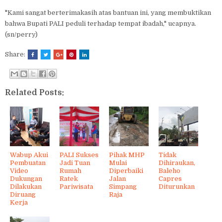
"Kami sangat berterimakasih atas bantuan ini, yang membuktikan
bahwa Bupati PALI peduli terhadap tempat ibadah," ucapnya.
(sn/perry)
Share:
Related Posts:
Wabup Akui
PALI Sukses
Pihak MHP
Tidak
Pembuatan
Jadi Tuan
Mulai
Dihiraukan,
Video
Rumah
Diperbaiki
Baleho
Dukungan
Ratek
Jalan
Capres
Dilakukan
Pariwisata
Simpang
Diturunkan
Diruang
Raja
Kerja