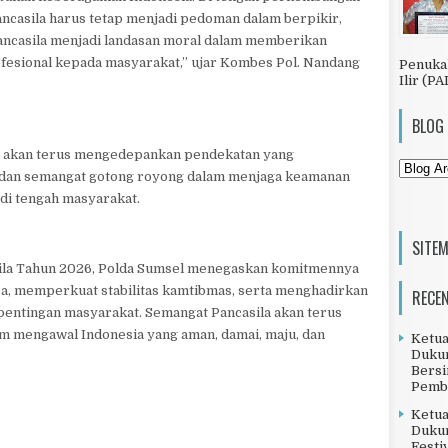
Pancasila harus tetap menjadi pedoman dalam berpikir,
 Pancasila menjadi landasan moral dalam memberikan
ofesional kepada masyarakat,” ujar Kombes Pol. Nandang
Penuka
Ilir (PA
BLOG
 akan terus mengedepankan pendekatan yang
 dan semangat gotong royong dalam menjaga keamanan
di tengah masyarakat.
SITE
asila Tahun 2026, Polda Sumsel menegaskan komitmennya
a, memperkuat stabilitas kamtibmas, serta menghadirkan
RECE
pentingan masyarakat. Semangat Pancasila akan terus
am mengawal Indonesia yang aman, damai, maju, dan
Ketu
Dukun
Bersi
Pemb
Ketu
Dukun
Festi