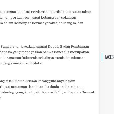
 Bangsa, Fondasi Perdamaian Dunia”, peringatan tahun
uk memperkuat semangat kebangsaan sekaligus
sila dalam kehidupan bermasyarakat, berbangsa, dan
a Sumsel membacakan amanat Kepala Badan Pembinaan
Indonesia yang menegaskan bahwa Pancasila merupakan
FACEB
keberagaman Indonesia sekaligus menjadi pedoman
al yang semakin kompleks.
yang telah membuktikan ketangguhannya dalam
bagai tantangan dan dinamika dunia, Indonesia tetap
 ideologi yang kuat, yaitu Pancasila,” ujar Kapolda Sumsel
.