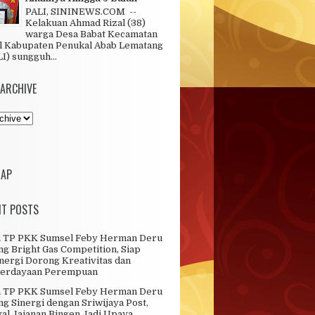
PALI, SININEWS.COM --
Kelakuan Ahmad Rizal (38)
warga Desa Babat Kecamatan
l Kabupaten Penukal Abab Lematang
LI) sungguh...
 ARCHIVE
MAP
NT POSTS
a TP PKK Sumsel Feby Herman Deru
g Bright Gas Competition, Siap
nergi Dorong Kreativitas dan
erdayaan Perempuan
a TP PKK Sumsel Feby Herman Deru
g Sinergi dengan Sriwijaya Post,
val Jajanan Bingen Jadi Upaya