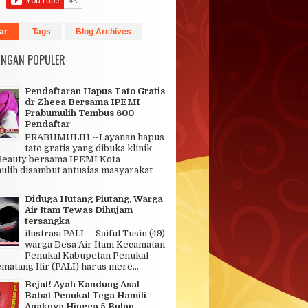
ar
Tags
Blog Archives
INGAN POPULER
Pendaftaran Hapus Tato Gratis
dr Zheea Bersama IPEMI
Prabumulih Tembus 600
Pendaftar
PRABUMULIH --Layanan hapus
tato gratis yang dibuka klinik
Beauty bersama IPEMI Kota
lih disambut antusias masyarakat
.
Diduga Hutang Piutang, Warga
Air Itam Tewas Dihujam
tersangka
ilustrasi PALI - Saiful Tusin (49)
warga Desa Air Itam Kecamatan
Penukal Kabupetan Penukal
matang Ilir (PALI) harus mere...
Bejat! Ayah Kandung Asal
Babat Penukal Tega Hamili
Anaknya Hingga 5 Bulan