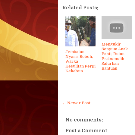
Related Posts:
Mengukir
Senyum Anak
Jembatan
Panti, Rutan
Nyaris Roboh,
Prabumulih
Warga
Salurkan
Kesulitan Pergi
Bantuan
Kekebun
← Newer Post
No comments:
Post a Comment