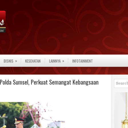
»
»
BISNIS
KESEHATAN
LAINNYA
INFOTAINMENT
i Polda Sumsel, Perkuat Semangat Kebangsaan