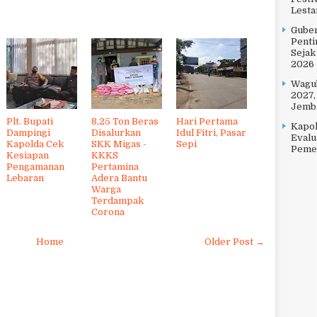
Lesta
Gube
Penti
Sejak
2026
Wagub
2027,
Jemba
Plt. Bupati
8,25 Ton Beras
Hari Pertama
Kapol
Dampingi
Disalurkan
Idul Fitri, Pasar
Evalu
Kapolda Cek
SKK Migas -
Sepi
Pemer
Kesiapan
KKKS
Pengamanan
Pertamina
Lebaran
Adera Bantu
Warga
Terdampak
Corona
Home
Older Post →