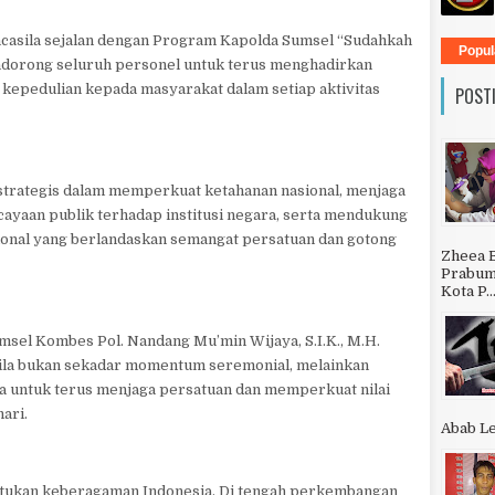
ancasila sejalan dengan Program Kapolda Sumsel “Sudahkah
Popul
endorong seluruh personel untuk terus menghadirkan
n kepedulian kepada masyarakat dalam setiap aktivitas
POST
strategis dalam memperkuat ketahanan nasional, menjaga
rcayaan publik terhadap institusi negara, serta mendukung
nal yang berlandaskan semangat persatuan dan gotong
Zheea 
Prabumu
Kota P..
msel Kombes Pol. Nandang Mu’min Wijaya, S.I.K., M.H.
ila bukan sekadar momentum seremonial, melainkan
a untuk terus menjaga persatuan dan memperkuat nilai
ari.
Abab Le
yatukan keberagaman Indonesia. Di tengah perkembangan