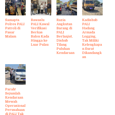
Samapta
Bawaslu
Razia
Kadishub
Polres PALI
PALI Kawal
Angkutan
PALI
Patroli di
Verifikasi
Barang di
Hadang
Pasar
Berkas
PALI
Armada
Malam
Balon Kada
Berlanjut,
Logging,
Hingga ke
Dishub
Tak Miliki
Luar Pulau
Tilang
Kelengkapa
Puluhan
n Surat
Kendaraan
Dikandangk
an
Parah!
Sejumlah
Kendaraan
Mewah
Operasional
Perusahaan
di PALI Tak