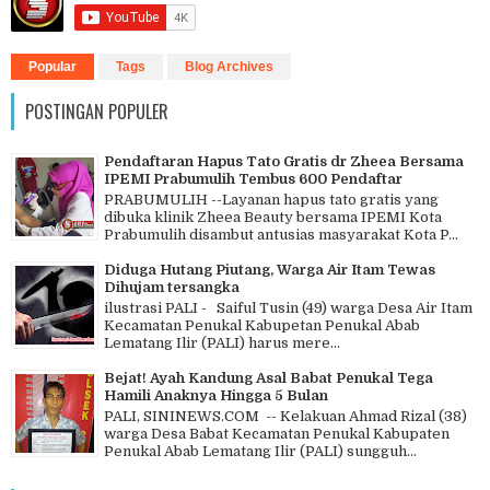
Popular
Tags
Blog Archives
POSTINGAN POPULER
Pendaftaran Hapus Tato Gratis dr Zheea Bersama
IPEMI Prabumulih Tembus 600 Pendaftar
PRABUMULIH --Layanan hapus tato gratis yang
dibuka klinik Zheea Beauty bersama IPEMI Kota
Prabumulih disambut antusias masyarakat Kota P...
Diduga Hutang Piutang, Warga Air Itam Tewas
Dihujam tersangka
ilustrasi PALI - Saiful Tusin (49) warga Desa Air Itam
Kecamatan Penukal Kabupetan Penukal Abab
Lematang Ilir (PALI) harus mere...
Bejat! Ayah Kandung Asal Babat Penukal Tega
Hamili Anaknya Hingga 5 Bulan
PALI, SININEWS.COM -- Kelakuan Ahmad Rizal (38)
warga Desa Babat Kecamatan Penukal Kabupaten
Penukal Abab Lematang Ilir (PALI) sungguh...