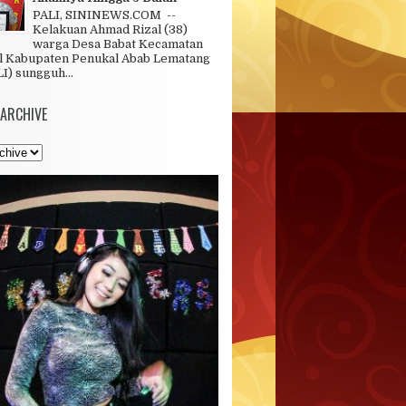
PALI, SININEWS.COM --
Kelakuan Ahmad Rizal (38)
warga Desa Babat Kecamatan
l Kabupaten Penukal Abab Lematang
LI) sungguh...
 ARCHIVE