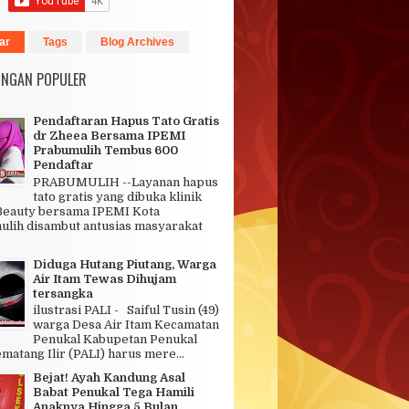
ar
Tags
Blog Archives
INGAN POPULER
Pendaftaran Hapus Tato Gratis
dr Zheea Bersama IPEMI
Prabumulih Tembus 600
Pendaftar
PRABUMULIH --Layanan hapus
tato gratis yang dibuka klinik
Beauty bersama IPEMI Kota
lih disambut antusias masyarakat
.
Diduga Hutang Piutang, Warga
Air Itam Tewas Dihujam
tersangka
ilustrasi PALI - Saiful Tusin (49)
warga Desa Air Itam Kecamatan
Penukal Kabupetan Penukal
matang Ilir (PALI) harus mere...
Bejat! Ayah Kandung Asal
Babat Penukal Tega Hamili
Anaknya Hingga 5 Bulan