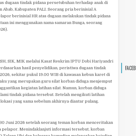
s dugaan tindak pidana persetubuhan terhadap anak di
 Abab, Kabupaten PALI. Seorang pria berinisial A
lapor berinisial HR atas dugaan melakukan tindak pidana
taan ini menggunakan nama samaran Bunga, seorang
026).
 SH, SIK, MIK melalui Kasat Reskrim IPTU Dobi Hariyandri
FACEB
erdasarkan hasil penyelidikan, peristiwa dugaan tindak
il 2026, sekitar pukul 19.00 WIB di kawasan kebun karet di
elaku yang merupakan guru silat korban diduga menjemput
gantikan kegiatan latihan silat. Namun, korban diduga
ami tindak pidana tersebut. Setelah mengikuti latihan
e lokasi yang sama sebelum akhirnya diantar pulang.
 30 Juni 2026 setelah seorang teman korban menceritakan
 pelapor. Menindaklanjuti informasi tersebut, korban
D Talang Ubi dan keluarga kemudian melaporkan kejadian