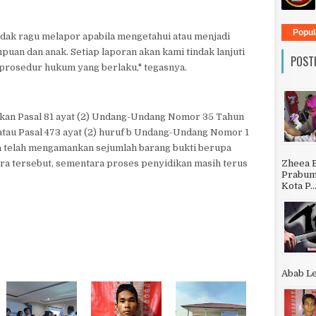
Popul
dak ragu melapor apabila mengetahui atau menjadi
uan dan anak. Setiap laporan akan kami tindak lanjuti
POST
i prosedur hukum yang berlaku," tegasnya.
pkan Pasal 81 ayat (2) Undang-Undang Nomor 35 Tahun
atau Pasal 473 ayat (2) huruf b Undang-Undang Nomor 1
a telah mengamankan sejumlah barang bukti berupa
Zheea 
ra tersebut, sementara proses penyidikan masih terus
Prabumu
Kota P..
Abab Le