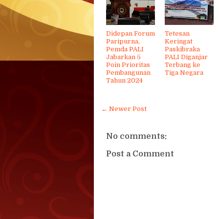
Didepan Forum
Tetesan
Paripurna,
Keringat
Pemda PALI
Paskibraka
Jabarkan 5
PALI Diganjar
Poin Prioritas
Terbang ke
Pembangunan
Tiga Negara
Tahun 2024
← Newer Post
No comments:
Post a Comment