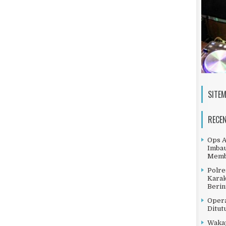
SITE
RECE
Ops A
Imbau
Memb
Polre
Karak
Berin
Opera
Ditut
Wakap