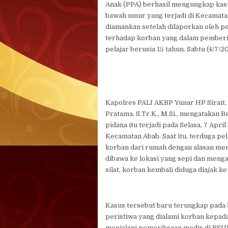
Anak (PPA) berhasil mengungkap kasu
bawah umur yang terjadi di Kecamatan
diamankan setelah dilaporkan oleh pe
terhadap korban yang dalam pemberi
pelajar berusia 15 tahun. Sabtu (4/7/2
Kapolres PALI AKBP Yunar HP Sirait,
Pratama, S.Tr.K., M.Si., mengatakan B
pidana itu terjadi pada Selasa, 7 Apr
Kecamatan Abab. Saat itu, terduga p
korban dari rumah dengan alasan meng
dibawa ke lokasi yang sepi dan mengal
silat, korban kembali diduga diajak k
Kasus tersebut baru terungkap pada
peristiwa yang dialami korban kepada
menjalani pemeriksaan medis di RSU