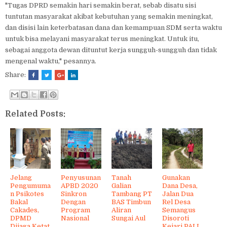
"Tugas DPRD semakin hari semakin berat, sebab disatu sisi
tuntutan masyarakat akibat kebutuhan yang semakin meningkat,
dan disisi lain keterbatasan dana dan kemampuan SDM serta waktu
untuk bisa melayani masyarakat terus meningkat. Untuk itu,
sebagai anggota dewan dituntut kerja sungguh-sungguh dan tidak
mengenal waktu," pesannya.
Share:
Related Posts:
Jelang
Penyusunan
Tanah
Gunakan
Pengumuma
APBD 2020
Galian
Dana Desa,
n Psikotes
Sinkron
Tambang PT
Jalan Dua
Bakal
Dengan
BAS Timbun
Rel Desa
Cakades,
Program
Aliran
Semangus
DPMD
Nasional
Sungai Aul
Disoroti
Dijaga Ketat
Kejari PALI