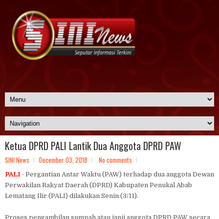
Ketua DPRD PALI Lantik Dua Anggota DPRD PAW
SINI News
December 03, 2018
No comments
PALI
- Pergantian Antar Waktu (PAW) terhadap dua anggota Dewan
Perwakilan Rakyat Daerah (DPRD) Kabupaten Penukal Abab
Lematang Ilir (PALI) dilakukan Senin (3/11).
Proses pengambilan sumpah atau janji anggota DPRD PAW secara