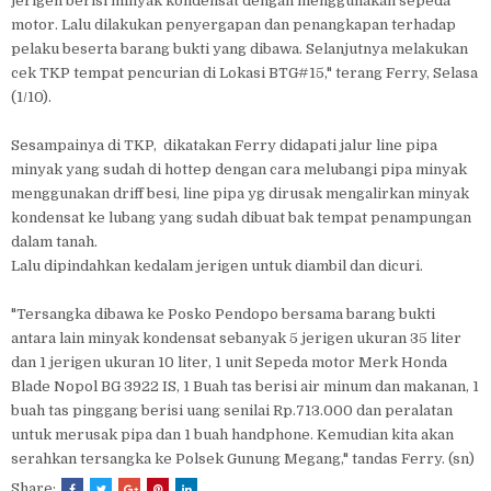
jerigen berisi minyak kondensat dengan menggunakan sepeda
motor. Lalu dilakukan penyergapan dan penangkapan terhadap
pelaku beserta barang bukti yang dibawa. Selanjutnya melakukan
cek TKP tempat pencurian di Lokasi BTG#15," terang Ferry, Selasa
(1/10).
Sesampainya di TKP, dikatakan Ferry didapati jalur line pipa
minyak yang sudah di hottep dengan cara melubangi pipa minyak
menggunakan driff besi, line pipa yg dirusak mengalirkan minyak
kondensat ke lubang yang sudah dibuat bak tempat penampungan
dalam tanah.
Lalu dipindahkan kedalam jerigen untuk diambil dan dicuri.
"Tersangka dibawa ke Posko Pendopo bersama barang bukti
antara lain minyak kondensat sebanyak 5 jerigen ukuran 35 liter
dan 1 jerigen ukuran 10 liter, 1 unit Sepeda motor Merk Honda
Blade Nopol BG 3922 IS, 1 Buah tas berisi air minum dan makanan, 1
buah tas pinggang berisi uang senilai Rp.713.000 dan peralatan
untuk merusak pipa dan 1 buah handphone. Kemudian kita akan
serahkan tersangka ke Polsek Gunung Megang," tandas Ferry. (sn)
Share: