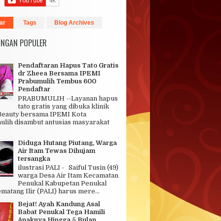
ar
Tags
Blog Archives
INGAN POPULER
Pendaftaran Hapus Tato Gratis
dr Zheea Bersama IPEMI
Prabumulih Tembus 600
Pendaftar
PRABUMULIH --Layanan hapus
tato gratis yang dibuka klinik
Beauty bersama IPEMI Kota
lih disambut antusias masyarakat
.
Diduga Hutang Piutang, Warga
Air Itam Tewas Dihujam
tersangka
ilustrasi PALI - Saiful Tusin (49)
warga Desa Air Itam Kecamatan
Penukal Kabupetan Penukal
matang Ilir (PALI) harus mere...
Bejat! Ayah Kandung Asal
Babat Penukal Tega Hamili
Anaknya Hingga 5 Bulan