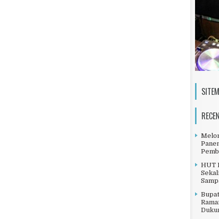
SITE
RECE
Melo
Panen
Pemb
HUT I
Sekal
Sampa
Bupat
Raman
Duku