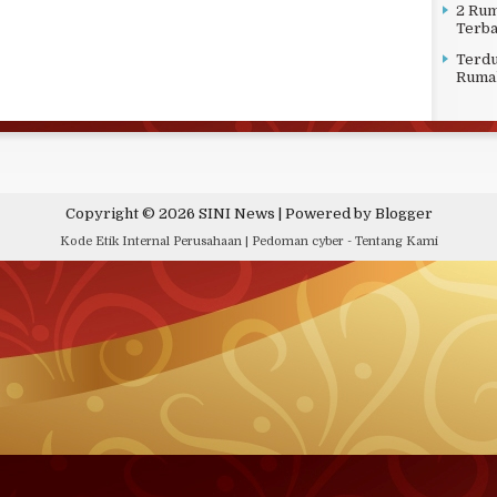
2 Rum
Terba
Terdu
Rumah
Copyright ©
2026
SINI News
| Powered by
Blogger
Kode Etik Internal Perusahaan
|
Pedoman cyber
-
Tentang Kami