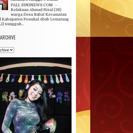
PALI, SININEWS.COM --
Kelakuan Ahmad Rizal (38)
warga Desa Babat Kecamatan
l Kabupaten Penukal Abab Lematang
LI) sungguh...
 ARCHIVE