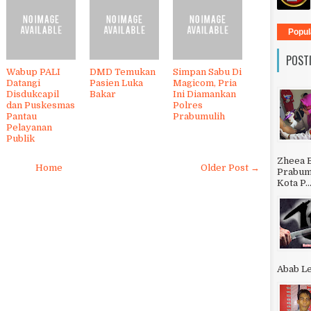
Popul
POST
Wabup PALI
DMD Temukan
Simpan Sabu Di
Datangi
Pasien Luka
Magicom, Pria
Disdukcapil
Bakar
Ini Diamankan
dan Puskesmas
Polres
Pantau
Prabumulih
Pelayanan
Publik
Zheea 
Home
Older Post →
Prabumu
Kota P..
Abab Le