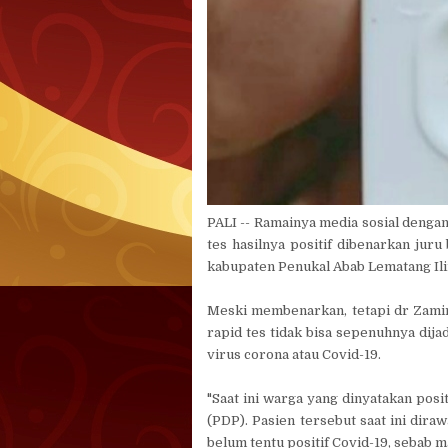
PALI -- Ramainya media sosial dengan
tes hasilnya positif dibenarkan jur
kabupaten Penukal Abab Lematang Ilir
Meski membenarkan, tetapi dr Zamir
rapid tes tidak bisa sepenuhnya dij
virus corona atau Covid-19.
"Saat ini warga yang dinyatakan posi
(PDP). Pasien tersebut saat ini dira
belum tentu positif Covid-19, sebab m