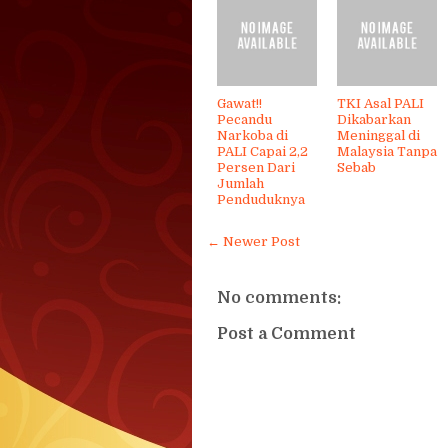
Gawat!!
TKI Asal PALI
Pecandu
Dikabarkan
Narkoba di
Meninggal di
PALI Capai 2,2
Malaysia Tanpa
Persen Dari
Sebab
Jumlah
Penduduknya
← Newer Post
No comments:
Post a Comment