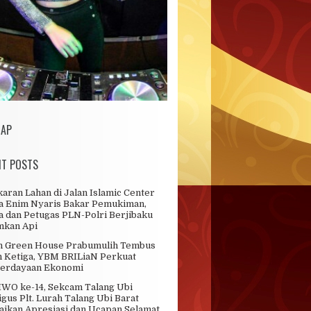
MAP
NT POSTS
aran Lahan di Jalan Islamic Center
 Enim Nyaris Bakar Pemukiman,
 dan Petugas PLN-Polri Berjibaku
mkan Api
n Green House Prabumulih Tembus
 Ketiga, YBM BRILiaN Perkuat
erdayaan Ekonomi
WO ke-14, Sekcam Talang Ubi
igus Plt. Lurah Talang Ubi Barat
ikan Apresiasi dan Ucapan Selamat