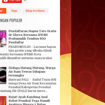
ar
Tags
Blog Archives
INGAN POPULER
Pendaftaran Hapus Tato Gratis
dr Zheea Bersama IPEMI
Prabumulih Tembus 600
Pendaftar
PRABUMULIH --Layanan hapus
tato gratis yang dibuka klinik
Beauty bersama IPEMI Kota
lih disambut antusias masyarakat
.
Diduga Hutang Piutang, Warga
Air Itam Tewas Dihujam
tersangka
ilustrasi PALI - Saiful Tusin (49)
warga Desa Air Itam Kecamatan
Penukal Kabupetan Penukal
matang Ilir (PALI) harus mere...
Bejat! Ayah Kandung Asal
Babat Penukal Tega Hamili
Anaknya Hingga 5 Bulan