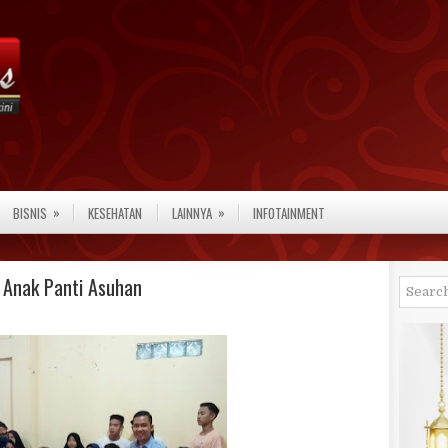
»
»
BISNIS
KESEHATAN
LAINNYA
INFOTAINMENT
 Anak Panti Asuhan