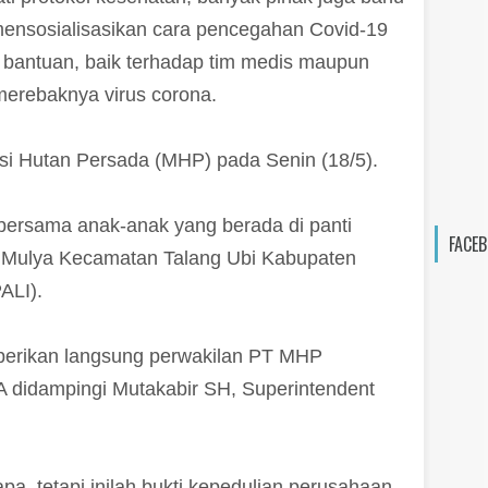
mensosialisasikan cara pencegahan Covid-19
 bantuan, baik terhadap tim medis maupun
erebaknya virus corona.
si Hutan Persada (MHP) pada Senin (18/5).
bersama anak-anak yang berada di panti
FACEB
 Mulya Kecamatan Talang Ubi Kabupaten
PALI).
iberikan langsung perwakilan PT MHP
 didampingi Mutakabir SH, Superintendent
pa, tetapi inilah bukti kepedulian perusahaan