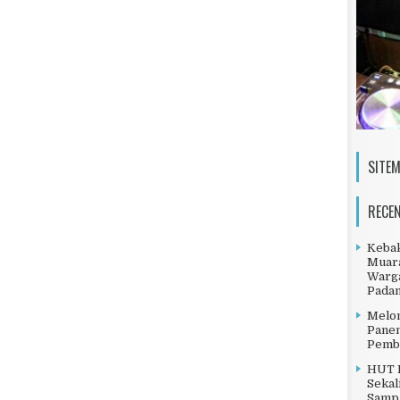
SITE
RECE
Kebak
Muara
Warga
Pada
Melo
Panen
Pemb
HUT I
Sekal
Sampa