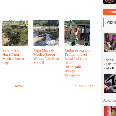
Popul
POST
Selang Satu
Pipa Minyak
Andai Program
Hari, Pipa
Medco Bocor,
Transmigrasi
Medco Bocor
Warga Tak Bisa
Batal, Ini Yang
Zheea 
Lagi
Mandi
Bakal
Prabumu
Ditempuh
Kota P..
Warga
Tempirai
Home
Older Post →
Abab Le