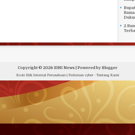
Bupat
Raman
Duku
2 Rum
Terba
Copyright ©
2026
SINI News
| Powered by
Blogger
Kode Etik Internal Perusahaan
|
Pedoman cyber
-
Tentang Kami