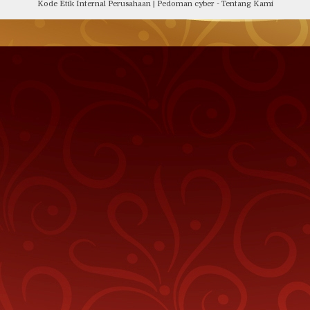
Kode Etik Internal Perusahaan
|
Pedoman cyber
-
Tentang Kami