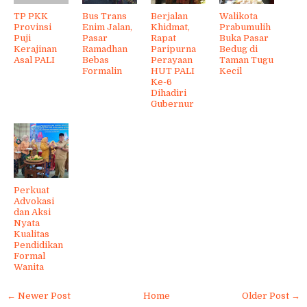
TP PKK
Bus Trans
Berjalan
Walikota
Provinsi
Enim Jalan,
Khidmat,
Prabumulih
Puji
Pasar
Rapat
Buka Pasar
Kerajinan
Ramadhan
Paripurna
Bedug di
Asal PALI
Bebas
Perayaan
Taman Tugu
Formalin
HUT PALI
Kecil
Ke-6
Dihadiri
Gubernur
Perkuat
Advokasi
dan Aksi
Nyata
Kualitas
Pendidikan
Formal
Wanita
← Newer Post
Home
Older Post →