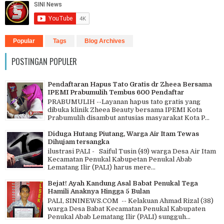
Popular
Tags
Blog Archives
POSTINGAN POPULER
Pendaftaran Hapus Tato Gratis dr Zheea Bersama
IPEMI Prabumulih Tembus 600 Pendaftar
PRABUMULIH --Layanan hapus tato gratis yang
dibuka klinik Zheea Beauty bersama IPEMI Kota
Prabumulih disambut antusias masyarakat Kota P...
Diduga Hutang Piutang, Warga Air Itam Tewas
Dihujam tersangka
ilustrasi PALI - Saiful Tusin (49) warga Desa Air Itam
Kecamatan Penukal Kabupetan Penukal Abab
Lematang Ilir (PALI) harus mere...
Bejat! Ayah Kandung Asal Babat Penukal Tega
Hamili Anaknya Hingga 5 Bulan
PALI, SININEWS.COM -- Kelakuan Ahmad Rizal (38)
warga Desa Babat Kecamatan Penukal Kabupaten
Penukal Abab Lematang Ilir (PALI) sungguh...