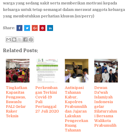
warga yang sedang sakit serta memberikan motivasi kepada
keluarga untuk tetap semangat dalam merawat anggota keluarga
yang membutuhkan perhatian khusus.(sn/perry)
Share:
Related Posts:
Tingkatkan
Perkemban
Antisipasi
Dewan
Kapasitas
gan Terkini
Tahanan
Da'wah
Pengawas,
Covid-19
Kabur,
Islamiyah
Bawaslu
Pali
Kapolres
Indonesia
PALI Gelar
Pertanggal
Prabumulih
gelar
Raker
27 Juli 2020
dan Jajaran
Silaturrahm
Teknis
Lakukan
i Bersama
Pengecekan
Walikota
Ruang
Prabumulih
Tahanan